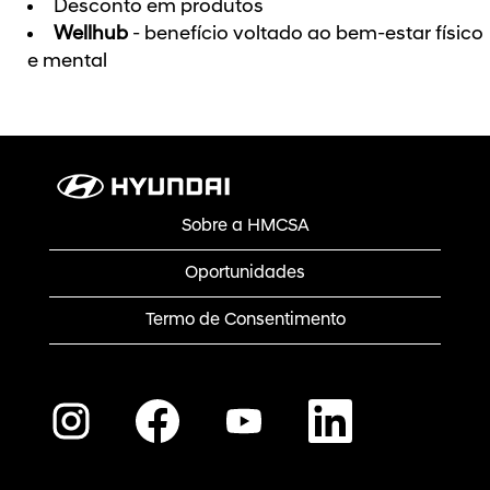
Desconto em produtos
Wellhub
- benefício voltado ao bem-estar físico
e mental
Sobre a HMCSA
Oportunidades
Termo de Consentimento
A
A
A
A
b
b
b
b
r
r
r
r
e
e
e
e
e
e
e
e